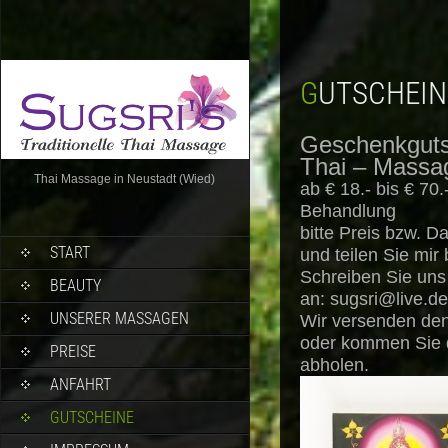
GUTSCHEIN
Geschenkguts
Thai – Mass
Thai Massage in Neustadt (Wied)
ab € 18.- bis € 70
Behandlung
bitte Preis bzw. 
START
und teilen Sie mir
Schreiben Sie uns 
BEAUTY
an:
sugsri@live.de
UNSERER MASSAGEN
Wir versenden den
oder kommen Sie 
PREISE
abholen.
ANFAHRT
GUTSCHEINE